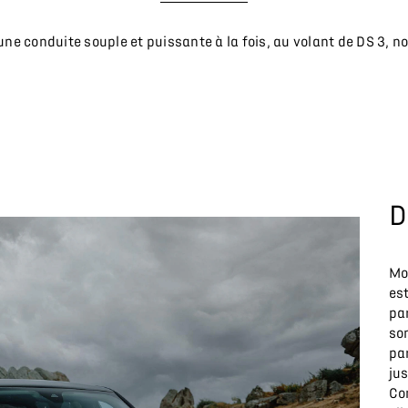
une conduite souple et puissante à la fois, au volant de DS 3, 
D
Mo
es
pa
so
pa
ju
Co