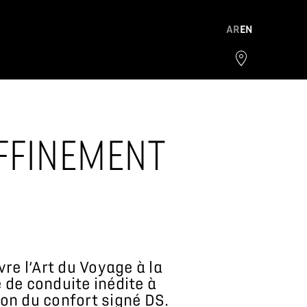
AR
EN
AFFINEMENT
re l’Art du Voyage à la
 de conduite inédite à
on du confort signé DS.