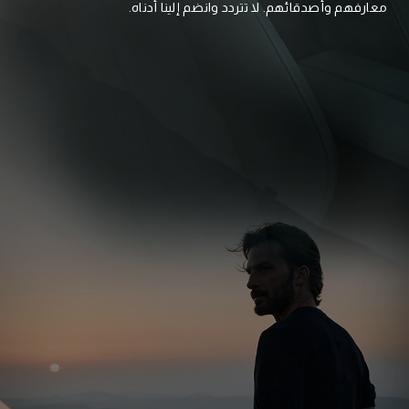
معارفهم وأصدقائهم. لا تتردد وانضم إلينا أدناه.